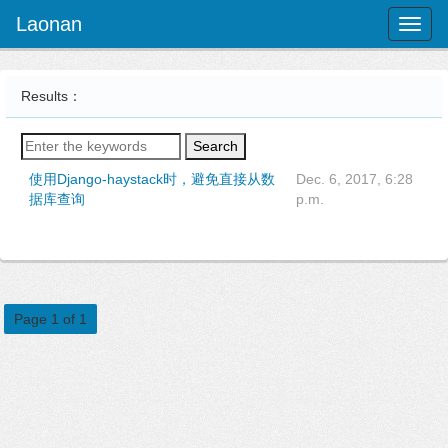
Laonan
Toggl
naviga
Results：
Search
使用Django-haystack时，避免直接从数
Dec. 6, 2017, 6:28
据库查询
p.m.
Page 1 of 1