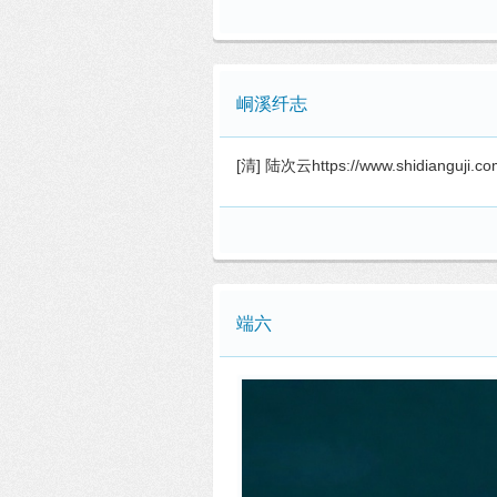
峒溪纤志
[清] 陆次云https://www.shidianguji.c
端六