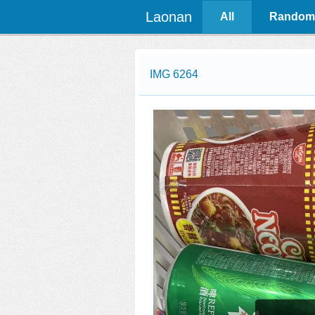
Laonan
All
Random
IMG 6264