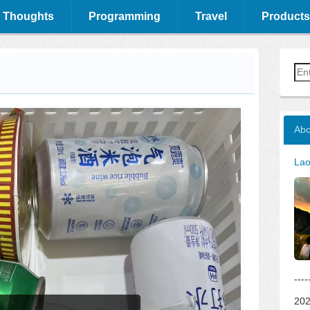
 Thoughts
Programming
Travel
Products
Abo
La
--
202