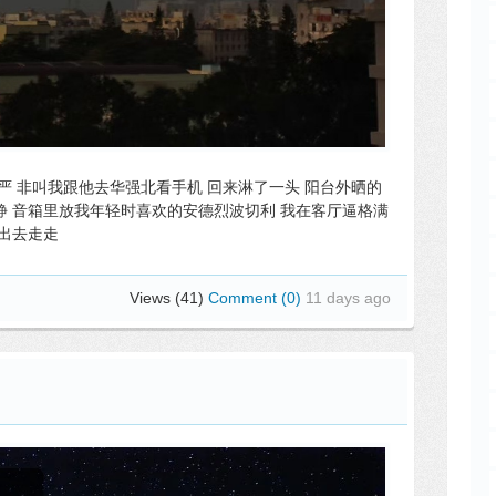
严 非叫我跟他去华强北看手机 回来淋了一头 阳台外晒的
静 音箱里放我年轻时喜欢的安德烈波切利 我在客厅逼格满
定出去走走
Views (41)
Comment (0)
11 days ago