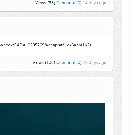
Views (53)
Comment (0)
14 days ago
om/book/CADAL02052698/chapter/1lck6epbf1p2s
Views (100)
Comment (0)
29 days ago