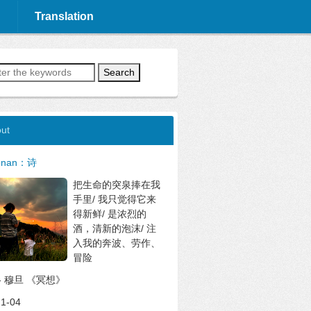
Translation
Search
ut
onan：诗
把生命的突泉捧在我
手里/ 我只觉得它来
得新鲜/ 是浓烈的
酒，清新的泡沫/ 注
入我的奔波、劳作、
冒险
--- 穆旦 《冥想》
1-04