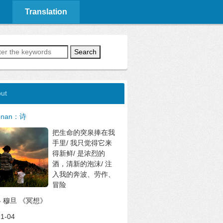
Translation
Search
ut
onan：诗
把生命的突泉捧在我
手里/ 我只觉得它来
得新鲜/ 是浓烈的
酒，清新的泡沫/ 注
入我的奔波、劳作、
冒险
--- 穆旦 《冥想》
1-04