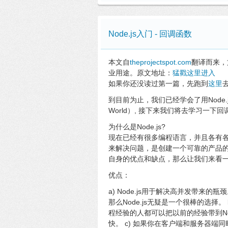
Node.js入门 - 回调函数
本文自
theprojectspot.com
翻译而来，
业用途。原文地址：
猛戳这里进入
如果你还没读过第一篇，先跑到
这里
到目前为止，我们已经学会了用Node.
World）, 接下来我们将去学习一
为什么是Node.js?
现在已经有很多编程语言，并且各有
来解决问题，是创建一个可靠的产品的重
自身的优点和缺点，那么让我们来看一下
优点：
a) Node.js用于解决高并发带
那么Node.js无疑是一个很棒的选择。 b)
程经验的人都可以把以前的经验带到Nod
快。 c) 如果你在客户端和服务器端同