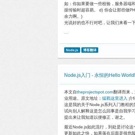
如：你如果要做一些校验，服务器端
据传输时超容易。 d) 你会让那些做
余力啊。)
光说好的也不行对吧，让我们来看一
…
Node.js
博客翻译
Node.js入门 - 永恒的Hello World
本文自
theprojectspot.com
翻译而来，
业用途。原文地址：
猛戳这里进入
介
这是我的关于Node.js系列入门教程
试向别人解释这是怎么回事是自我学
提出来让我知道以便修正，谢之。
最近Node.js如此流行，到处是讨
更新如此之快，如果落在后面是很危险