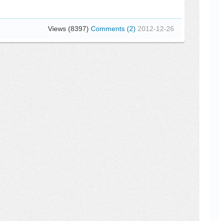
Views (8397)
Comments (2)
2012-12-26