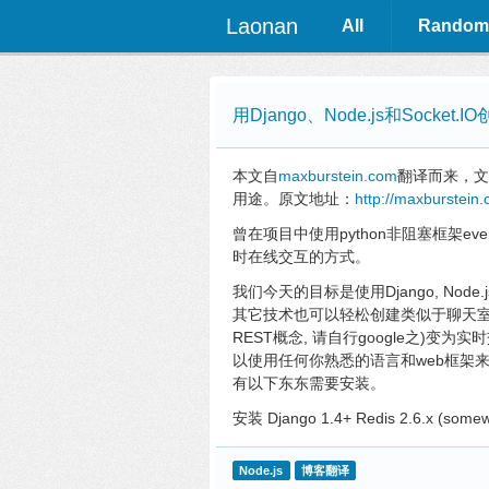
Laonan
All
Random
用Django、Node.js和Socke
本文自
maxburstein.com
翻译而来，文章
用途。原文地址：
http://maxburstein
曾在项目中使用python非阻塞框架e
时在线交互的方式。
我们今天的目标是使用Django, Node.
其它技术也可以轻松创建类似于聊天室的应
REST概念, 请自行google之)变为实时
以使用任何你熟悉的语言和web框架
有以下东东需要安装。
安装 Django 1.4+ Redis 2.6.x (somew
Node.js
博客翻译