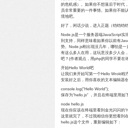
的危机感）。如果你不想落后于时代
员非常重要的一件事情。如果你不能
境地吧。
好了，闲话少说，进入正题（铛铛铛
Node.js是一个服务器端JavaScript
到支持，同样意味着如果你以前有JavaS
势。Node.js刚出现没几年，哪怕
有这么多人在用，这玩意没多少人会，
吧？(作者观点，用php的同学不要在
开始Hello World吧
让我们来开始写第一个Hello Wrold
安装好之后，用你喜欢的文本编辑器创建一
console.log("Hello World");
保存为"hello.js" ，并且在终端里
node hello.js
现在你应该在终端里看到金光闪闪的“He
这里就完了，不过我相信你更想看到
hello.js这个文件，重新编辑如下：