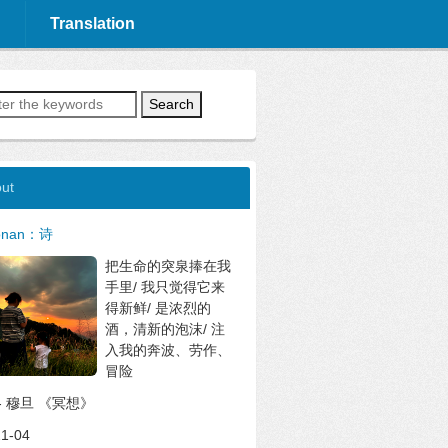
Translation
Search
ut
onan：诗
把生命的突泉捧在我
手里/ 我只觉得它来
得新鲜/ 是浓烈的
酒，清新的泡沫/ 注
入我的奔波、劳作、
冒险
--- 穆旦 《冥想》
1-04