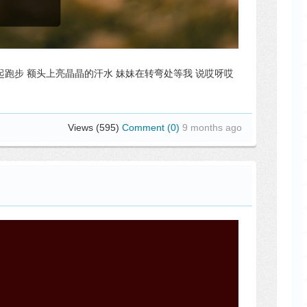
起跑步 额头上亮晶晶的汗水 妹妹在转弯处等我 说哎呀哎
Views (595)
Comment (0)
9 months ago