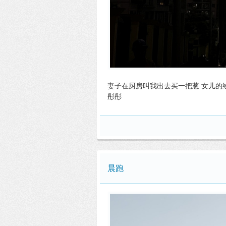
妻子在厨房叫我出去买一把葱 女儿的
彤彤
晨跑