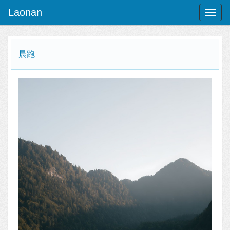
Laonan
Toggl
naviga
晨跑