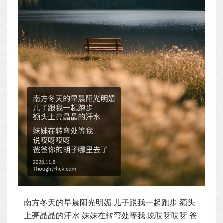
南方冬天的早晨阳光明媚 儿子跟我一起跑步 额头
上亮晶晶的汗水 妹妹在转弯处等我 说哎呀哎呀 爸