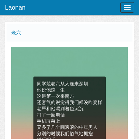
Laonan
Toggl
naviga
老六