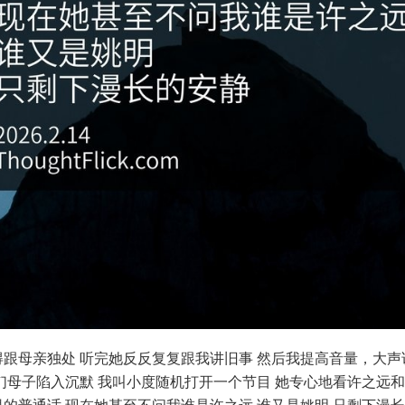
得跟母亲独处 听完她反反复复跟我讲旧事 然后我提高音量，大声
们母子陷入沉默 我叫小度随机打开一个节目 她专心地看许之远和