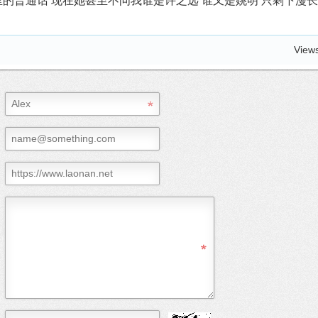
里的普通话 现在她甚至不问我谁是许之远 谁又是姚明 只剩下漫
View