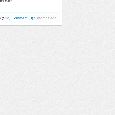
长的安静
s (513)
Comment (0)
5 months ago