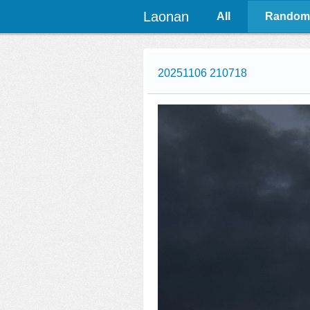
Laonan
All
Random
20251106 210718