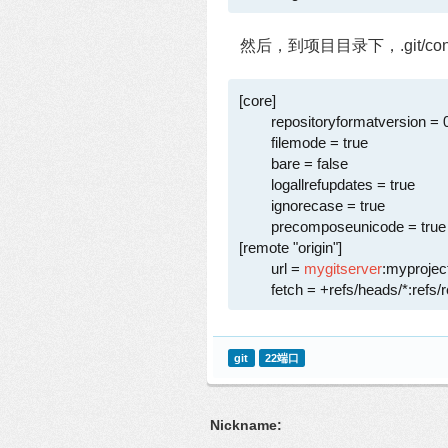
然后，到项目目录下，.git/co
[core]

        repositoryformatversion = 0

        filemode = true

        bare = false

        logallrefupdates = true

        ignorecase = true

        precomposeunicode = true

[remote "origin"]

        url = 
mygitserver
:myproject
        fetch = +refs/heads/*:ref
git
22端口
Nickname: