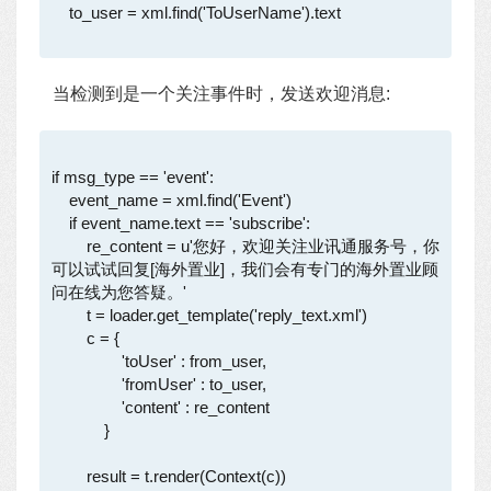
    to_user = xml.find('ToUserName').text

当检测到是一个关注事件时，发送欢迎消息:
if msg_type == 'event':

    event_name = xml.find('Event')

    if event_name.text == 'subscribe':

        re_content = u'您好，欢迎关注业讯通服务号，你
可以试试回复[海外置业]，我们会有专门的海外置业顾
问在线为您答疑。' 

        t = loader.get_template('reply_text.xml')

        c = {

                'toUser' : from_user,

                'fromUser' : to_user,

                'content' : re_content

            }

        result = t.render(Context(c))
