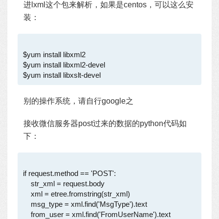
进lxml这个包来解析，如果是centos，可以这么安
装：
$yum install libxml2

$yum install libxml2-devel

别的操作系统，请自行google之
接收微信服务器post过来的数据的python代码如
下：
if request.method == 'POST':

    str_xml = request.body

    xml = etree.fromstring(str_xml)

    msg_type = xml.find('MsgType').text

    from_user = xml.find('FromUserName').text
